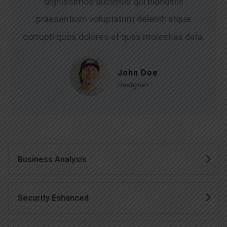
dignissimos ducimus qui blanditiis
praesentium voluptatum deleniti atque
corrupti quos dolores et quas molestias data.
John Doe
Designer
Business Analysis
Security Enhanced