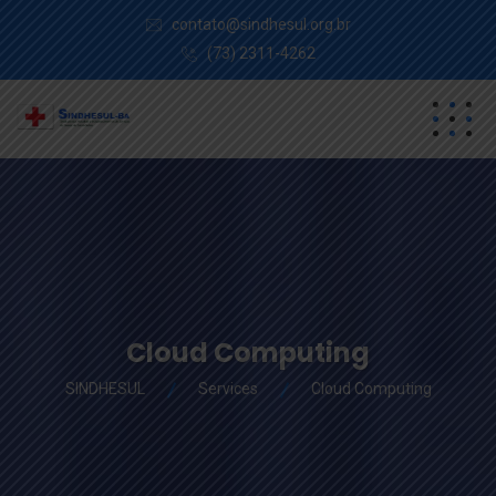
contato@sindhesul.org.br
(73) 2311-4262
Cloud Computing
SINDHESUL
Services
Cloud Computing