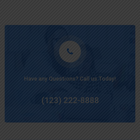
Have any Questions? Call us Today!
(123) 222-8888