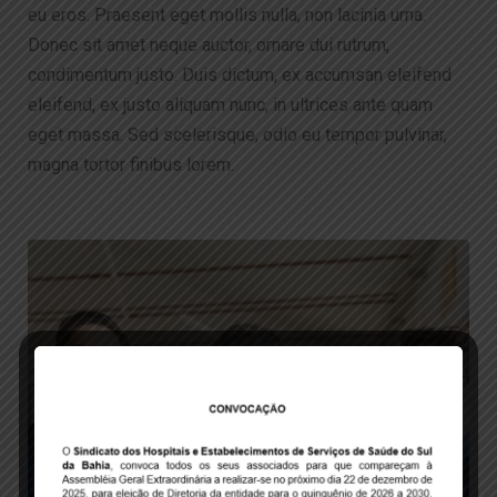
eu eros. Praesent eget mollis nulla, non lacinia urna.
Donec sit amet neque auctor, ornare dui rutrum,
condimentum justo. Duis dictum, ex accumsan eleifend
eleifend, ex justo aliquam nunc, in ultrices ante quam
eget massa. Sed scelerisque, odio eu tempor pulvinar,
magna tortor finibus lorem.